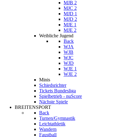
MJB 2
MJC 2
MJD 1
MJD 2
MJE 1
MJE 2
Weibliche Jugend
Back
WJA
WJB
WJC
WJD
WJE 1
WJE 2
Minis
Schiedsrichter
Tickets Bundesliga
Spielbetrieb - nuScore
Nächste Spiele
BREITENSPORT
Back
Turnen/Gymnastik
Leichtathletik
Wandern
Faustball