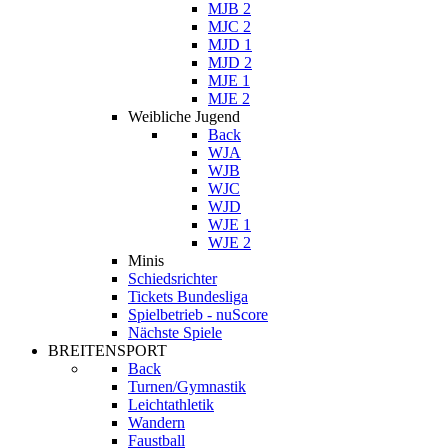
MJB 2
MJC 2
MJD 1
MJD 2
MJE 1
MJE 2
Weibliche Jugend
Back
WJA
WJB
WJC
WJD
WJE 1
WJE 2
Minis
Schiedsrichter
Tickets Bundesliga
Spielbetrieb - nuScore
Nächste Spiele
BREITENSPORT
Back
Turnen/Gymnastik
Leichtathletik
Wandern
Faustball