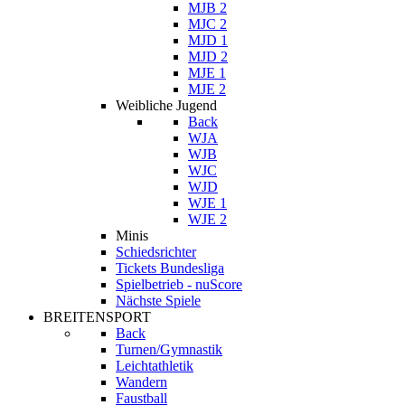
MJB 2
MJC 2
MJD 1
MJD 2
MJE 1
MJE 2
Weibliche Jugend
Back
WJA
WJB
WJC
WJD
WJE 1
WJE 2
Minis
Schiedsrichter
Tickets Bundesliga
Spielbetrieb - nuScore
Nächste Spiele
BREITENSPORT
Back
Turnen/Gymnastik
Leichtathletik
Wandern
Faustball