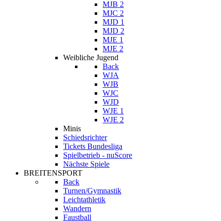
MJB 2
MJC 2
MJD 1
MJD 2
MJE 1
MJE 2
Weibliche Jugend
Back
WJA
WJB
WJC
WJD
WJE 1
WJE 2
Minis
Schiedsrichter
Tickets Bundesliga
Spielbetrieb - nuScore
Nächste Spiele
BREITENSPORT
Back
Turnen/Gymnastik
Leichtathletik
Wandern
Faustball