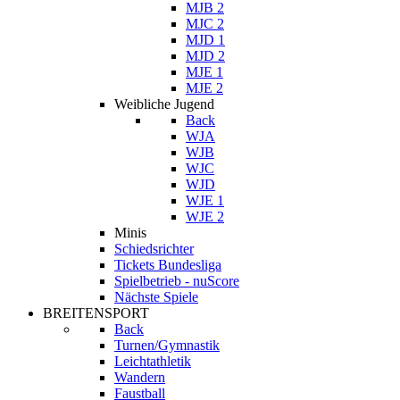
MJB 2
MJC 2
MJD 1
MJD 2
MJE 1
MJE 2
Weibliche Jugend
Back
WJA
WJB
WJC
WJD
WJE 1
WJE 2
Minis
Schiedsrichter
Tickets Bundesliga
Spielbetrieb - nuScore
Nächste Spiele
BREITENSPORT
Back
Turnen/Gymnastik
Leichtathletik
Wandern
Faustball