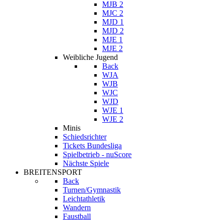
MJB 2
MJC 2
MJD 1
MJD 2
MJE 1
MJE 2
Weibliche Jugend
Back
WJA
WJB
WJC
WJD
WJE 1
WJE 2
Minis
Schiedsrichter
Tickets Bundesliga
Spielbetrieb - nuScore
Nächste Spiele
BREITENSPORT
Back
Turnen/Gymnastik
Leichtathletik
Wandern
Faustball