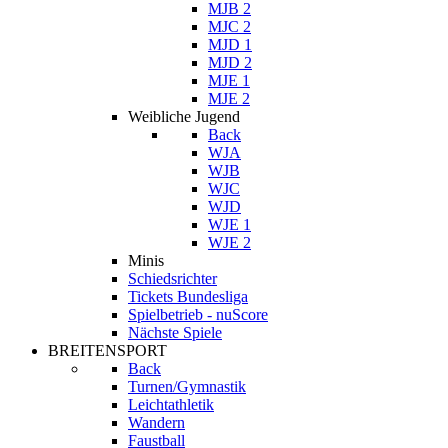
MJB 2
MJC 2
MJD 1
MJD 2
MJE 1
MJE 2
Weibliche Jugend
Back
WJA
WJB
WJC
WJD
WJE 1
WJE 2
Minis
Schiedsrichter
Tickets Bundesliga
Spielbetrieb - nuScore
Nächste Spiele
BREITENSPORT
Back
Turnen/Gymnastik
Leichtathletik
Wandern
Faustball