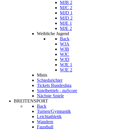
MJB 2
MJC 2
MJD 1
MJD 2
MJE 1
MJE 2
Weibliche Jugend
Back
WJA
WJB
WJC
WJD
WJE 1
WJE 2
Minis
Schiedsrichter
Tickets Bundesliga
Spielbetrieb - nuScore
Nächste Spiele
BREITENSPORT
Back
Turnen/Gymnastik
Leichtathletik
Wandern
Faustball