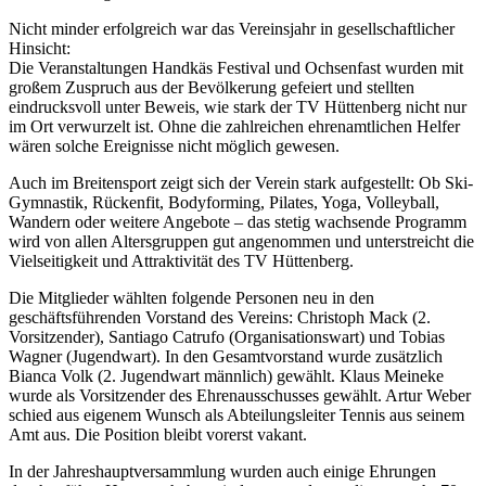
Nicht minder erfolgreich war das Vereinsjahr in gesellschaftlicher
Hinsicht:
Die Veranstaltungen Handkäs Festival und Ochsenfast wurden mit
großem Zuspruch aus der Bevölkerung gefeiert und stellten
eindrucksvoll unter Beweis, wie stark der TV Hüttenberg nicht nur
im Ort verwurzelt ist. Ohne die zahlreichen ehrenamtlichen Helfer
wären solche Ereignisse nicht möglich gewesen.
Auch im Breitensport zeigt sich der Verein stark aufgestellt: Ob Ski-
Gymnastik, Rückenfit, Bodyforming, Pilates, Yoga, Volleyball,
Wandern oder weitere Angebote – das stetig wachsende Programm
wird von allen Altersgruppen gut angenommen und unterstreicht die
Vielseitigkeit und Attraktivität des TV Hüttenberg.
Die Mitglieder wählten folgende Personen neu in den
geschäftsführenden Vorstand des Vereins: Christoph Mack (2.
Vorsitzender), Santiago Catrufo (Organisationswart) und Tobias
Wagner (Jugendwart). In den Gesamtvorstand wurde zusätzlich
Bianca Volk (2. Jugendwart männlich) gewählt. Klaus Meineke
wurde als Vorsitzender des Ehrenausschusses gewählt. Artur Weber
schied aus eigenem Wunsch als Abteilungsleiter Tennis aus seinem
Amt aus. Die Position bleibt vorerst vakant.
In der Jahreshauptversammlung wurden auch einige Ehrungen