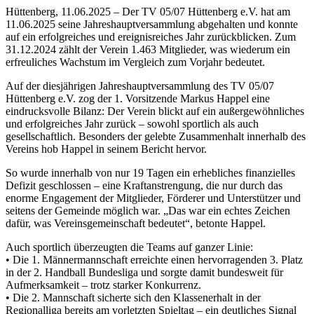
Hüttenberg, 11.06.2025 – Der TV 05/07 Hüttenberg e.V. hat am
11.06.2025 seine Jahreshauptversammlung abgehalten und konnte
auf ein erfolgreiches und ereignisreiches Jahr zurückblicken. Zum
31.12.2024 zählt der Verein 1.463 Mitglieder, was wiederum ein
erfreuliches Wachstum im Vergleich zum Vorjahr bedeutet.
Auf der diesjährigen Jahreshauptversammlung des TV 05/07
Hüttenberg e.V. zog der 1. Vorsitzende Markus Happel eine
eindrucksvolle Bilanz: Der Verein blickt auf ein außergewöhnliches
und erfolgreiches Jahr zurück – sowohl sportlich als auch
gesellschaftlich. Besonders der gelebte Zusammenhalt innerhalb des
Vereins hob Happel in seinem Bericht hervor.
So wurde innerhalb von nur 19 Tagen ein erhebliches finanzielles
Defizit geschlossen – eine Kraftanstrengung, die nur durch das
enorme Engagement der Mitglieder, Förderer und Unterstützer und
seitens der Gemeinde möglich war. „Das war ein echtes Zeichen
dafür, was Vereinsgemeinschaft bedeutet“, betonte Happel.
Auch sportlich überzeugten die Teams auf ganzer Linie:
• Die 1. Männermannschaft erreichte einen hervorragenden 3. Platz
in der 2. Handball Bundesliga und sorgte damit bundesweit für
Aufmerksamkeit – trotz starker Konkurrenz.
• Die 2. Mannschaft sicherte sich den Klassenerhalt in der
Regionalliga bereits am vorletzten Spieltag – ein deutliches Signal