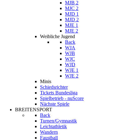
MJB 2
MJC 2
MJD 1
MJD 2
MJE 1
MJE 2
Weibliche Jugend
Back
WJA
WJB
WJC
WJD
WJE 1
WJE 2
Minis
Schiedsrichter
Tickets Bundesliga
Spielbetrieb - nuScore
Nächste Spiele
BREITENSPORT
Back
Turnen/Gymnastik
Leichtathletik
Wandern
Faustball