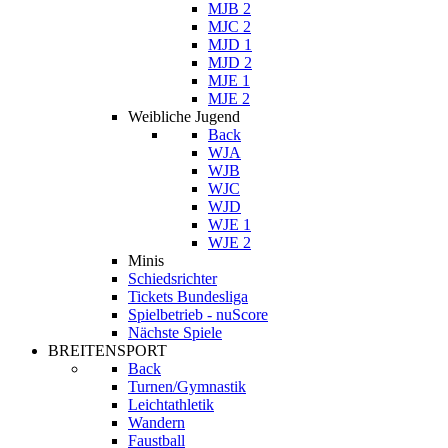
MJB 2
MJC 2
MJD 1
MJD 2
MJE 1
MJE 2
Weibliche Jugend
Back
WJA
WJB
WJC
WJD
WJE 1
WJE 2
Minis
Schiedsrichter
Tickets Bundesliga
Spielbetrieb - nuScore
Nächste Spiele
BREITENSPORT
Back
Turnen/Gymnastik
Leichtathletik
Wandern
Faustball