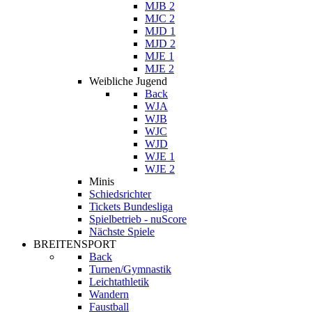
MJB 2
MJC 2
MJD 1
MJD 2
MJE 1
MJE 2
Weibliche Jugend
Back
WJA
WJB
WJC
WJD
WJE 1
WJE 2
Minis
Schiedsrichter
Tickets Bundesliga
Spielbetrieb - nuScore
Nächste Spiele
BREITENSPORT
Back
Turnen/Gymnastik
Leichtathletik
Wandern
Faustball