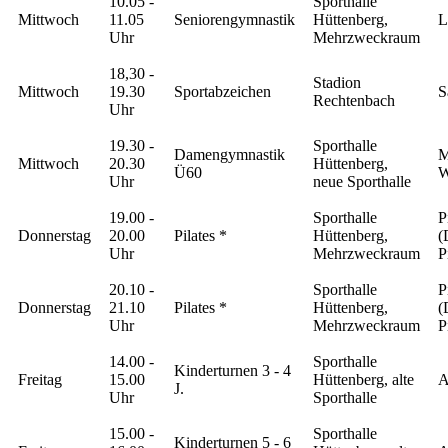
10.05 -
Sporthalle
Mittwoch
11.05
Seniorengymnastik
Hüttenberg,
L
Uhr
Mehrzweckraum
18,30 -
Stadion
Mittwoch
19.30
Sportabzeichen
S
Rechtenbach
Uhr
19.30 -
Sporthalle
Damengymnastik
M
Mittwoch
20.30
Hüttenberg,
Ü60
W
Uhr
neue Sporthalle
19.00 -
Sporthalle
P
Donnerstag
20.00
Pilates *
Hüttenberg,
(
Uhr
Mehrzweckraum
P
20.10 -
Sporthalle
P
Donnerstag
21.10
Pilates *
Hüttenberg,
(
Uhr
Mehrzweckraum
P
14.00 -
Sporthalle
Kinderturnen 3 - 4
Freitag
15.00
Hüttenberg, alte
A
J.
Uhr
Sporthalle
15.00 -
Sporthalle
Kinderturnen 5 - 6