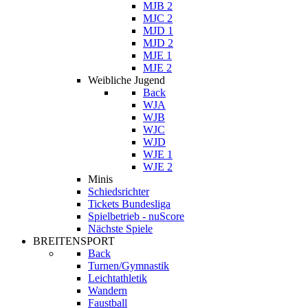
MJB 2
MJC 2
MJD 1
MJD 2
MJE 1
MJE 2
Weibliche Jugend
Back
WJA
WJB
WJC
WJD
WJE 1
WJE 2
Minis
Schiedsrichter
Tickets Bundesliga
Spielbetrieb - nuScore
Nächste Spiele
BREITENSPORT
Back
Turnen/Gymnastik
Leichtathletik
Wandern
Faustball