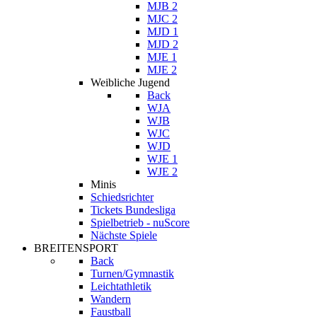
MJB 2
MJC 2
MJD 1
MJD 2
MJE 1
MJE 2
Weibliche Jugend
Back
WJA
WJB
WJC
WJD
WJE 1
WJE 2
Minis
Schiedsrichter
Tickets Bundesliga
Spielbetrieb - nuScore
Nächste Spiele
BREITENSPORT
Back
Turnen/Gymnastik
Leichtathletik
Wandern
Faustball